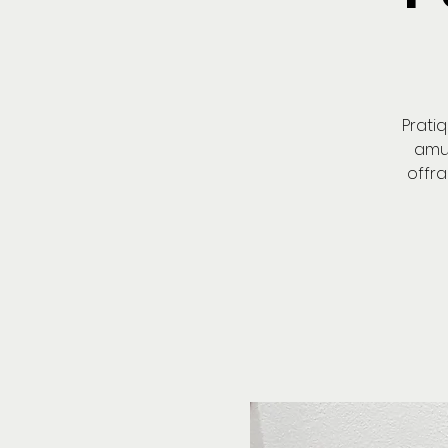
Prati
amus
offra