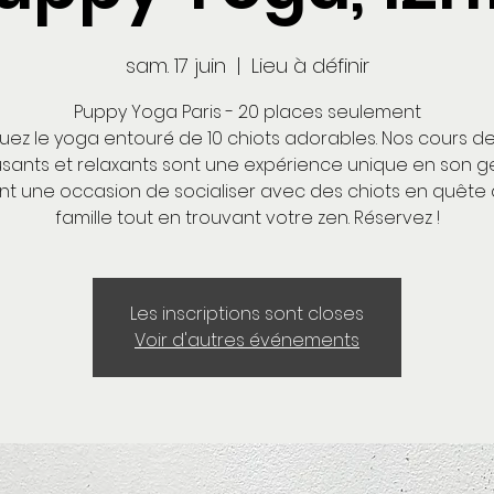
sam. 17 juin
  |  
Lieu à définir
Puppy Yoga Paris - 20 places seulement
quez le yoga entouré de 10 chiots adorables. Nos cours d
ants et relaxants sont une expérience unique en son g
nt une occasion de socialiser avec des chiots en quête
famille tout en trouvant votre zen. Réservez !
Les inscriptions sont closes
Voir d'autres événements