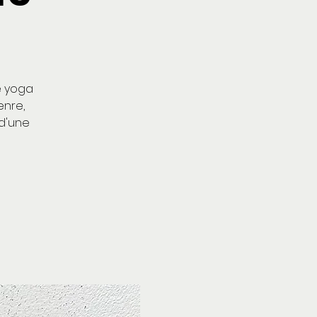
e yoga
enre,
 d'une