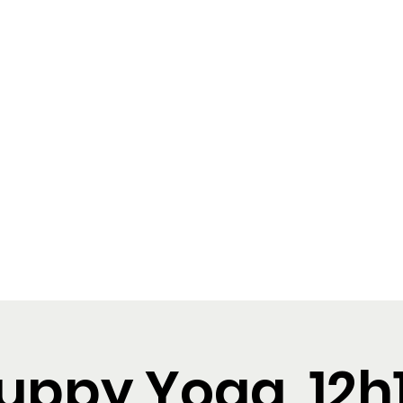
Puppy Yoga Madrid
s
Reservas
Galería
Tarjeta regalo
uppy Yoga, 12h