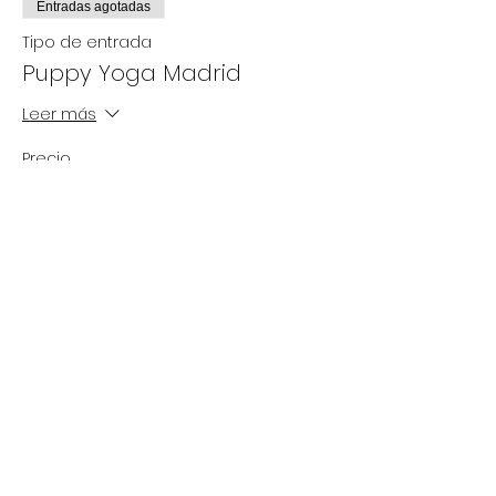
Entradas agotadas
Tipo de entrada
Puppy Yoga Madrid
Leer más
Precio
De 25,00 € a 35,00 €
Adultos
35,00 €
TVA
+0,88 € de comisión de
incluido
servicio de entradas
- 12 años
25,00 €
TVA
+0,63 € de comisión de
incluido
servicio de entradas