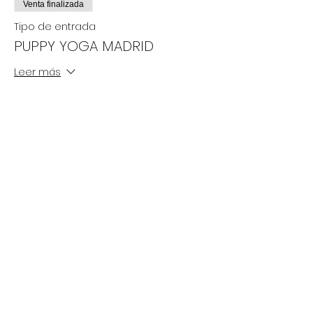
Venta finalizada
Tipo de entrada
PUPPY YOGA MADRID
Leer más
Precio
De 25,00 € a 35,00 €
Adultos
35,00 €
+0,88 € de comisión de servicio de
entradas
- 12 años
25,00 €
+0,63 € de comisión de servicio de
entradas