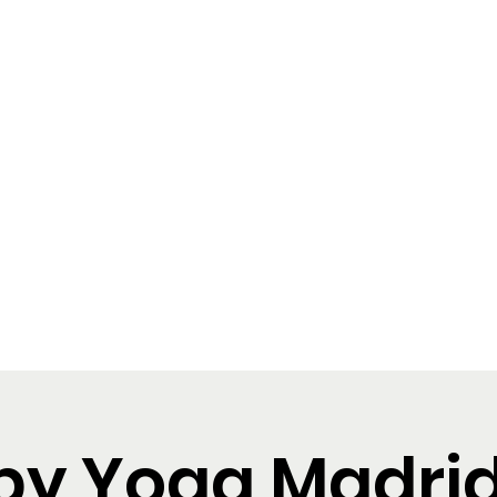
Puppy Yoga Madrid
s
Reservas
Galería
Tarjeta regalo
y Yoga Madrid