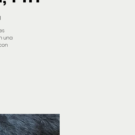
l
es
on una
 con