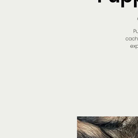
P
cacho
exp