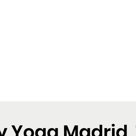
Puppy Yoga Madrid
s
Reservas
Galería
Tarjeta regalo
 Yoga Madrid,