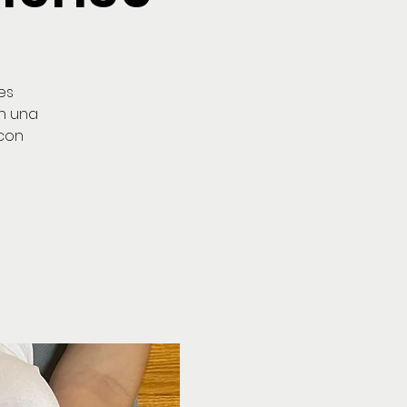
es
on una
 con