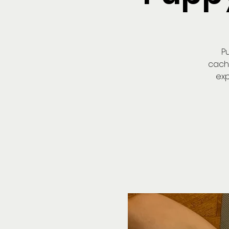
P
cacho
exp