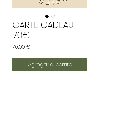
CARTE CADEAU
70€
Precio
70,00 €
Agregar al carrito
Profitez d'une carte
cadeau de 70€ pour 2
séances chez Puppy Yoga
Paris